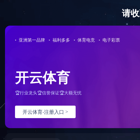
火狐官网
火狐官网-火狐(中
企业概况
工程
火狐官网-火狐(中
国)一站式服务官网
当前位置：
火狐官网-火狐(中国)一站式服务官网
>
工程业绩
>
超
国)一站式服务官网
banner