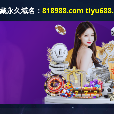
业绩
企业荣誉
新闻资讯
火
型住宅项目
北京昆泰孙河保障住房项目
来源：
作者：北京远达
发布时间：2021年03月02日
+
.
-