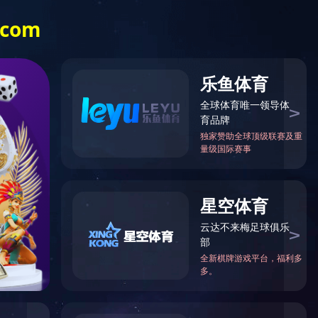
狐官网
招贤纳士
网站管理