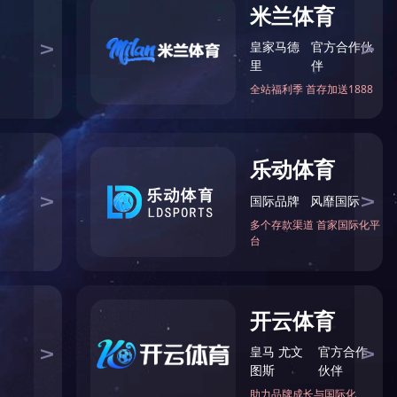
管理方法，立足北京、放眼全国，已设立多家分公
个领域，能为客户提供项目管理、项目代建、工程
、专业化的工程管理咨询企业。
院有限公司成立于1955年，是我国从事检验检测
、国内领先的技术水平，自1955年建院以来，共
级科技奖励100余项，省部级科技奖励470余项，
发展做出了突出贡献。中冶建筑研究总院拥有多个国
7项列入国家科委科技成果重点推广计划和国家经
项目，在工程建设中得到了广泛应用，有力地推动
(中国)一站式服务官网坚实的技术后盾，保障了火
政、精装修、园林景观等工程领域中始终保持着技术
0205、《构筑物抗震设计规范》GB50191、
编制工作。
以管理和技术创新作为企业发展的动力,不断提高