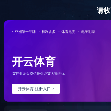
火狐官网
火狐官网-火狐(中
企业概况
工程
火狐官网-火狐(中
国)一站式服务官网
公司介绍
企业概况
国)一站式服务官网
banner
公司介绍
火狐官网
领导致辞
新技术企
国冶金建
联系我们
位和秘书