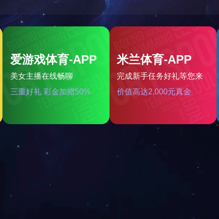
及品牌形象，在标准化体系建设、信息化管理、精细化管理、
建设，现有员工1000余人，20多年来凝聚和培育了一批批技
来火狐官网-火狐(中国)一站式服务官网用实干兑现诺言，
司服务的众多项目荣获鲁班奖、詹天佑奖、国家优质工程奖、
项，多年来，连续被行业及协会评为“诚信监理企业”、“全国建设
先进企业”、“全国冶金建设优秀企业”，因在奥运工程建设中的突
贡献奖”等。
绩已成为历史，今后“远达人”必将不忘初心，牢记使命，深
继续谱写新的辉煌，做大做强，和谐发展，长富久安。让“火狐官网
。
您强强联手，共谱华美的建筑精品乐章!