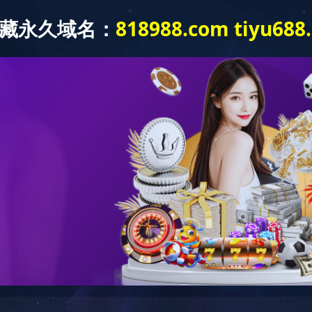
业绩
企业荣誉
新闻资讯
火
-火狐(中国)一站式服务官网 成立于1995年，是世界500
业，率先通过了综合管理体系认证、质量管理体系认证、职业
设协会、中国钢结构协会、北京市建设监理协会常务理事单位
处常设单位，是中国冶金建设协会监理委员会主任委员单位和秘