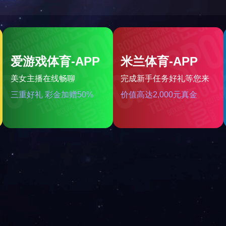
网-火狐(中国)一站式服务官网
|
公司介绍
|
工程业绩
|
联系我们
yright ©2021 火狐官网-火狐(中国)一站式服务官网
版权所有 未经许可
区西土城路33号
电话：+8610-82227021
监督举报电话：010-822272