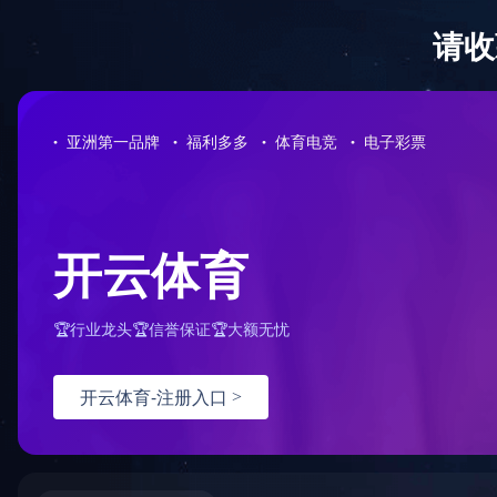
火狐官网
火狐官网-火狐(中
企业概况
工程
国)一站式服务官网
企业荣誉
企业荣誉
火狐
理念，凭
被建设监
们以此为
服务做得