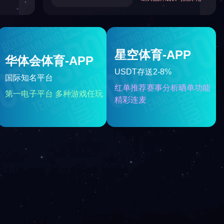
|
网站地图
不得转载
00 18611625065
中冶建研院