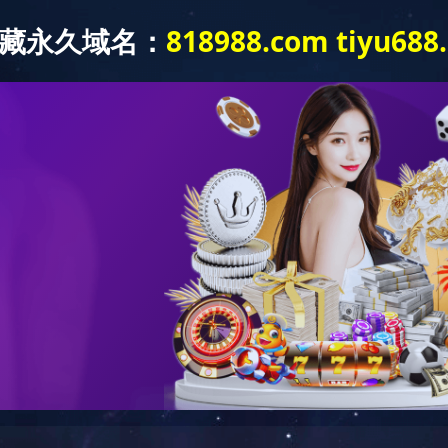
业绩
企业荣誉
新闻资讯
火
火狐官网-火狐(中
国)一站式服务官网
banner
官网-火狐(中国)一站式服务官网作为一个国有企业单位，深知肩
借雄厚的技术实力和先进的管理，荣获鲁班奖、詹天佑奖、国
理行业及协会多次评为先进企业。这一座座丰碑都见证了我们
荣。更重要的是，这些荣誉与奖项将激励我们在未来的日子继
更细，把我们的工程做得更精。