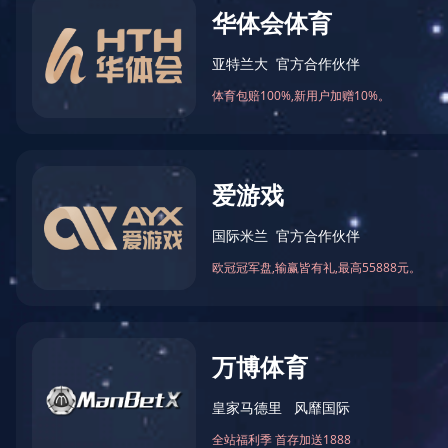
活动以经典劳动油画里的劳动者形象为蓝本
定格了艰苦岁月里躬身实干、坚毅坚守的劳动瞬
演绎，项目成员深切体会到，老一辈建设者在
理咨询服务最需要传承的核心。
镜头前是模仿，镜头后是行动
。
本次
主题
求精、一丝不苟、追求卓越
”
的工匠精神
融入
日
员将以此次活动为契机，继续发扬
“劳动光荣、
工程建设贡献远达
的
力量。
致敬每一位平凡而伟大的劳动者！
致敬代代相传、永不褪色的工匠精神！