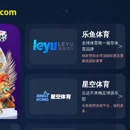
狐官网
招贤纳士
网站管理
中心•裕景项目 别样迎“五一”
中国)一站式服务官网大连中心•裕景项目的员工立
中的动作姿态，重温奋斗岁月，向工匠精神致以