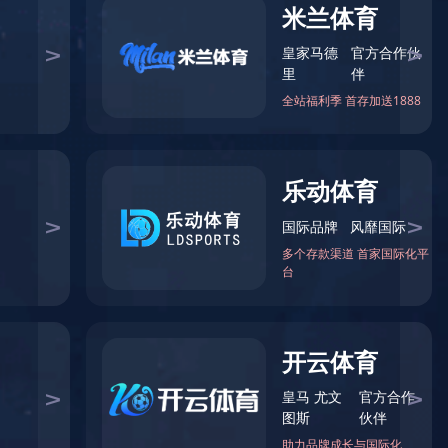
还原他们朴实的神态与奋斗的姿态。一张张照片
越岁月致敬先辈，初心不改砥砺前行。通过亲身
。这种对工作的敬畏与钻研精神，正是当今工程管
神教育课。大家纷纷表示，要将
“
执着专注、精益
(中国)一站式服务官网大连中心
•
裕景项目全体人
的
高质量发展注入源源不断的动力，为城市精品