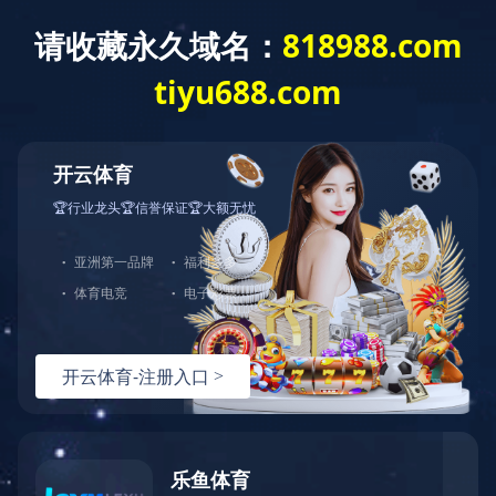
火狐官网
火狐官网-火狐(中
企业概况
工程业绩
火狐官网-火狐(中
国)一站式服务官网
新闻资讯
新闻资讯
国)一站式服务官网
banner
新闻资讯
火狐官网-火狐(中
匠心拼搏 羽动青春
图片新闻
火狐官网-火狐(中
汲取榜样力量 践行
火狐官网-火狐(中