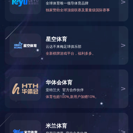
我们将以
这些
先进
单位
为标杆
，
秉持
“干就干好、做
中。我们将
严格执行监理规范，强化过程管控
，凭借
专业